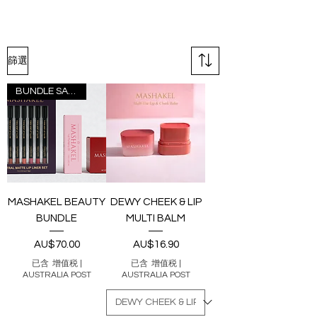
篩選
BUNDLE SAVER
MASHAKEL BEAUTY
DEWY CHEEK & LIP
BUNDLE
MULTI BALM
價格
價格
AU$70.00
AU$16.90
已含 增值税
|
已含 增值税
|
AUSTRALIA POST
AUSTRALIA POST