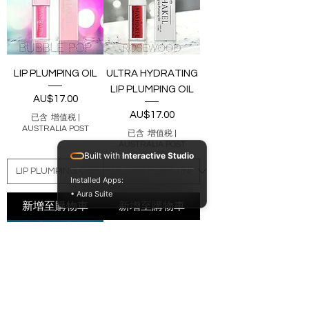
LIP PLUMPING OIL
ULTRA HYDRATING
LIP PLUMPING OIL
價格
AU$17.00
價格
AU$17.00
已含 增值税
|
AUSTRALIA POST
已含 增值税
|
AUSTRALIA POST
Built with
Interactive Studio
Installed Apps:
• Aura Suite
新增至購物車
新增至購物車