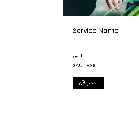
Service Name
1 س
19
ر
رالي
احجز الآن