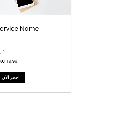
ervice Name
1 س
19.99
دولار
أسترالي
احجز الآن