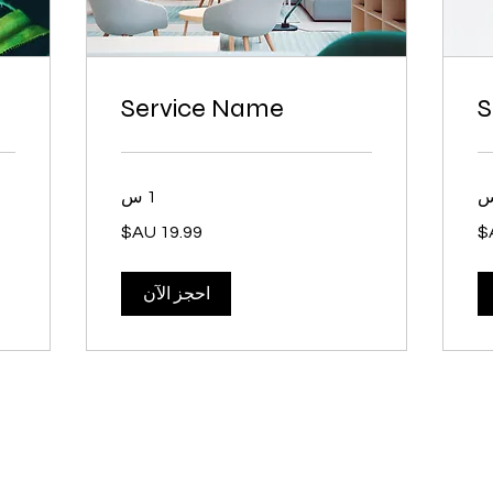
Service Name
S
1 س
.99
19.99
دولار
دولا
أسترالي
أست
احجز الآن